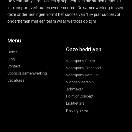
De Vcompany Groep is een groep bedrijven die samen actief zijn
in transport, verhuur en evenementen. De samenwerking tussen
deze ondernemingen vormt het succes van 15+ jaar succesvol
ondernemen met een team waar we trots op zijn!
Menu
Onze bedrijven
Home
Blog
Vcompany Groep
Contact
Vcompany Transport
Sponsor samenwerking
Vcompany Verhuur
Vacatures
Vlondervloeren.nl
Jobmaker
Point of Concept
Lichtletters
Kledingrekken