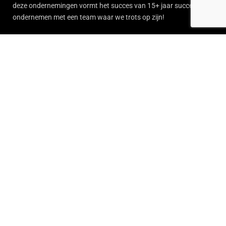
deze ondernemingen vormt het succes van 15+ jaar succesvol
ondernemen met een team waar we trots op zijn!
Menu
Onze bedrijven
Home
Blog
Vcompany Groep
Contact
Vcompany Transport
Sponsor samenwerking
Vcompany Verhuur
Vacatures
Vlondervloeren.nl
Jobmaker
Point of Concept
Lichtletters
Kledingrekken
© 2026 All rights reserved