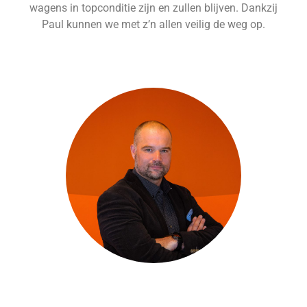
wagens in topconditie zijn en zullen blijven. Dankzij
Paul kunnen we met z’n allen veilig de weg op.